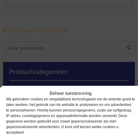
Terug naar vorige pagina
Productcategorieën
Euromunten
Beheer toestemming
Speciale 2 euromunten
Wij gebruiken cookies en vergelijkbare technologieën om de website goed te
laten werken, het gebruik van de website te analyseren en om advertenties
Bankbiljetten
te personaliseren. Hierbij kunnen persoonsgegevens, zoals uw surfgedrag,
IP-adres, cookiegegevens en apparaatinformatie worden verwerkt. Deze
Worldcoins
gegevens worden gebruikt voor zowel gepersonaliseerde als niet-
gepersonaliseerde advertenties. U kunt zelf kiezen welke cookies u
Nederland Voor 2002
accepteert.