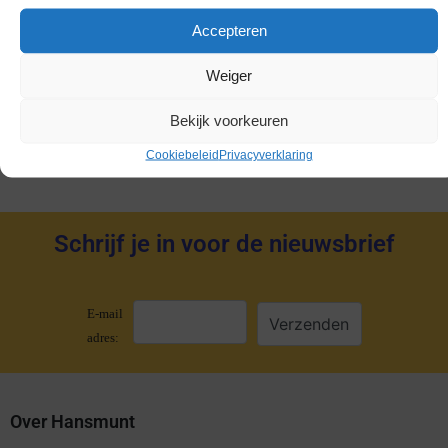
Gold Coins
Accepteren
Dukaten
Weiger
Penningen
Accessoires
Bekijk voorkeuren
Cookiebeleid
Privacyverklaring
Schrijf je in voor de nieuwsbrief
E-mail
adres:
Over Hansmunt