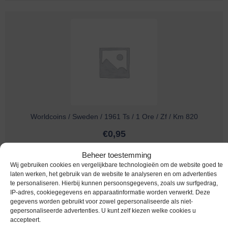
Worldcoins / Sweden / 1961 Ts / 1 Ore / Zf / Km 820
€
0,95
Beheer toestemming
Wij gebruiken cookies en vergelijkbare technologieën om de website goed te
laten werken, het gebruik van de website te analyseren en om advertenties
te personaliseren. Hierbij kunnen persoonsgegevens, zoals uw surfgedrag,
IP-adres, cookiegegevens en apparaatinformatie worden verwerkt. Deze
gegevens worden gebruikt voor zowel gepersonaliseerde als niet-
gepersonaliseerde advertenties. U kunt zelf kiezen welke cookies u
accepteert.