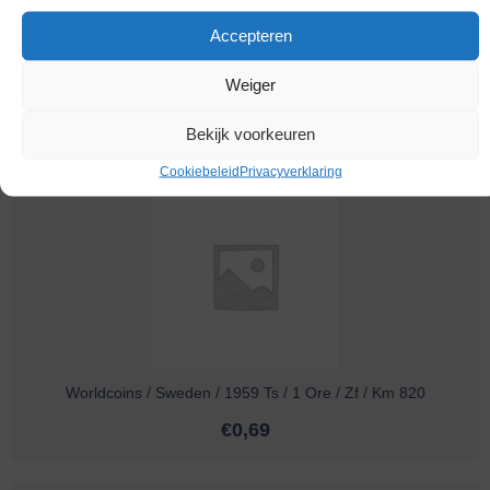
Accepteren
Worldcoins / Sweden / 1960 Ts / 1 Ore / Zf / Km 820
Weiger
€
0,69
Bekijk voorkeuren
Cookiebeleid
Privacyverklaring
Worldcoins / Sweden / 1959 Ts / 1 Ore / Zf / Km 820
€
0,69