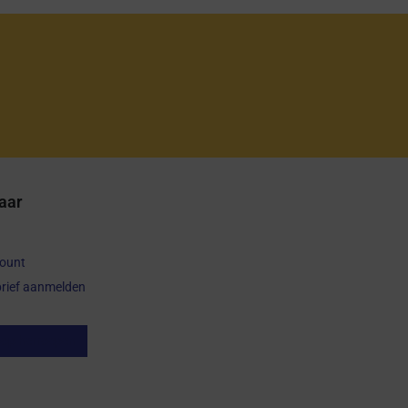
aar
count
rief aanmelden
op herroepen