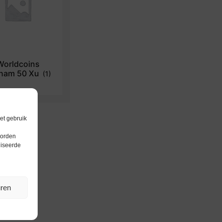
Worldcoins
tnam 50 Xu
(1)
et gebruik
worden
liseerde
uren