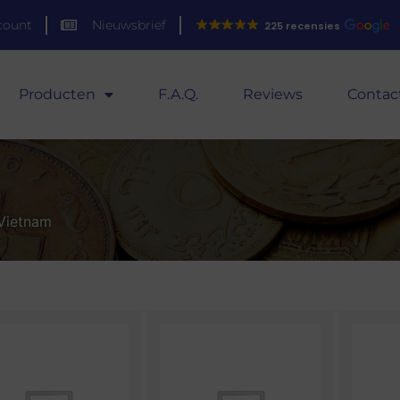
count
Nieuwsbrief
225 recensies
Producten
F.A.Q.
Reviews
Contac
Vietnam