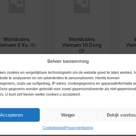
Worldcoins
Worldcoins
ietnam 5 Xu
Vietnam 10 Dong
Vie
(1)
(2)
Beheer toestemming
ken cookies en vergelijkbare technologieën om de website goed te laten werken, h
site te analyseren en om advertenties te personaliseren. Hierbij kunnen
egevens, zoals uw surfgedrag, IP-adres, cookiegegevens en apparaatinformatie 
 Deze gegevens worden gebruikt voor zowel gepersonaliseerde als niet-gepersona
es. U kunt zelf kiezen welke cookies u accepteert.
Accepteren
Weiger
Bekijk voorke
Cookiebeleid
Privacyverklaring