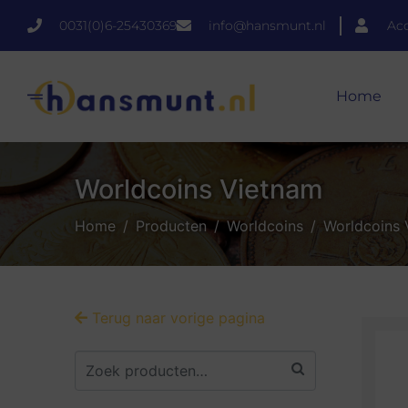
0031(0)6-25430369
info@hansmunt.nl
Ac
Home
Worldcoins Vietnam
Home
Producten
Worldcoins
Worldcoins 
Terug naar vorige pagina