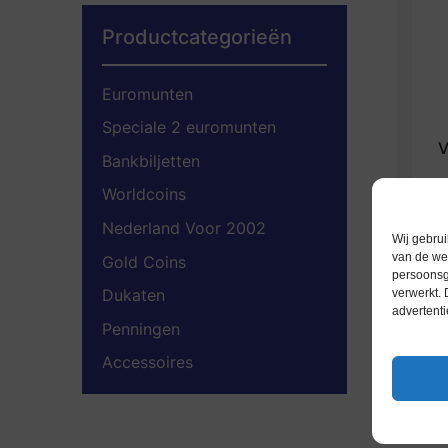
Productcategorieën
Euromunten
Speciale 2 euromunten
V
Bankbiljetten
Worldcoins
Nederland Voor 2002
Wij gebrui
van de web
Gold Coins
persoonsg
Dukaten
verwerkt.
advertenti
Penningen
Accessoires