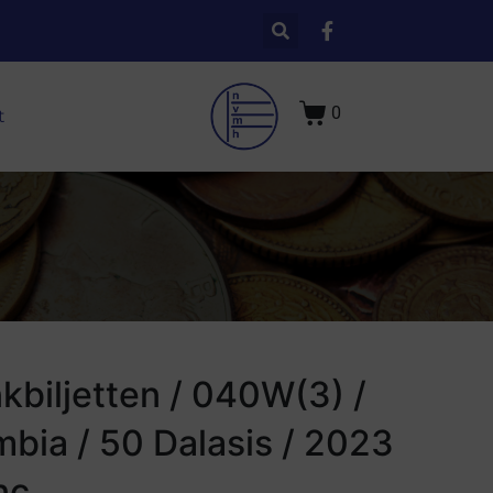
0
t
kbiljetten / 040W(3) /
bia / 50 Dalasis / 2023
nc