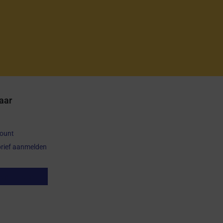
aar
count
rief aanmelden
op herroepen