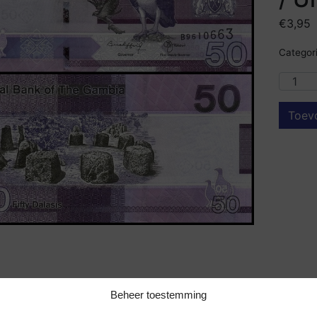
€
3,95
Categori
Toev
Beheer toestemming