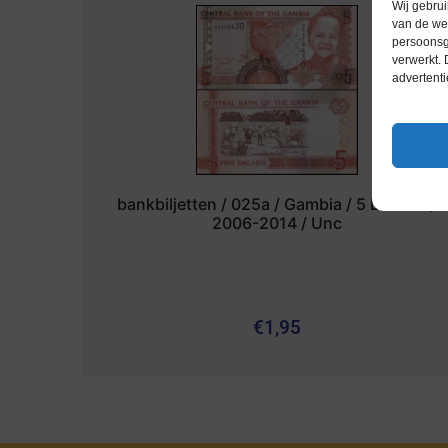
Wij gebrui
van de web
persoonsg
verwerkt.
advertenti
bankbiljetten / 025a / Gambia / 5 Dalasis /
2006-2014 / Unc
€
1,95