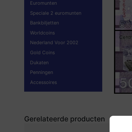
Euromunten
Speciale 2 euromunten
Bankbiljetten
Worldcoins
Nederland Voor 2002
Gold Coins
Dukaten
Penningen
Accessoires
Gerelateerde producten