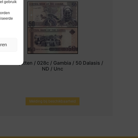
et gebruik
worden
liseerde
uren
bankbiljetten / 028c / Gambia / 50 Dalasis /
ND / Unc
Melding bij beschikbaarheid