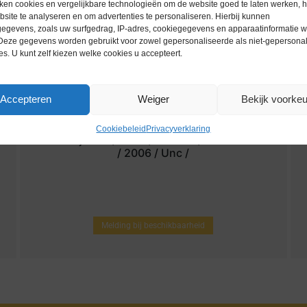
ken cookies en vergelijkbare technologieën om de website goed te laten werken, h
site te analyseren en om advertenties te personaliseren. Hierbij kunnen
egevens, zoals uw surfgedrag, IP-adres, cookiegegevens en apparaatinformatie 
 Deze gegevens worden gebruikt voor zowel gepersonaliseerde als niet-gepersona
es. U kunt zelf kiezen welke cookies u accepteert.
Accepteren
Weiger
Bekijk voorke
Cookiebeleid
Privacyverklaring
bankbiljetten / 024c / Gambia / 100 Dalasis
/ 2006 / Unc /
Melding bij beschikbaarheid