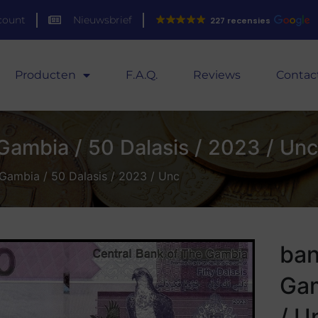
count
Nieuwsbrief
227 recensies
Producten
F.A.Q.
Reviews
Contac
Gambia / 50 Dalasis / 2023 / Unc
 Gambia / 50 Dalasis / 2023 / Unc
ban
Gam
/ U