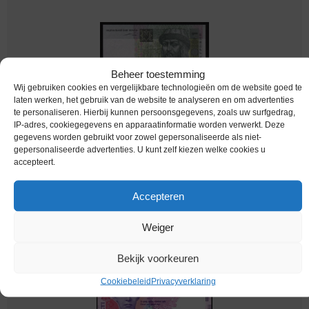
Beheer toestemming
Wij gebruiken cookies en vergelijkbare technologieën om de website goed te
laten werken, het gebruik van de website te analyseren en om advertenties
te personaliseren. Hierbij kunnen persoonsgegevens, zoals uw surfgedrag,
IP-adres, cookiegegevens en apparaatinformatie worden verwerkt. Deze
gegevens worden gebruikt voor zowel gepersonaliseerde als niet-
gepersonaliseerde advertenties. U kunt zelf kiezen welke cookies u
bankbiljetten / 116a / Ukraine / Oekraine / 1
accepteert.
Hryvnia / 2004 / Unc
Accepteren
Melding bij beschikbaarheid
Weiger
Bekijk voorkeuren
Cookiebeleid
Privacyverklaring