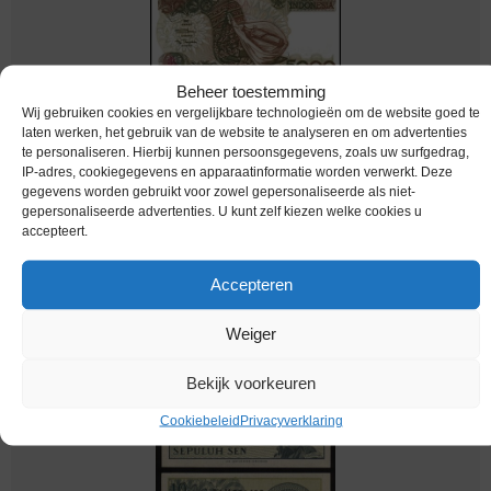
Beheer toestemming
Wij gebruiken cookies en vergelijkbare technologieën om de website goed te
laten werken, het gebruik van de website te analyseren en om advertenties
te personaliseren. Hierbij kunnen persoonsgegevens, zoals uw surfgedrag,
IP-adres, cookiegegevens en apparaatinformatie worden verwerkt. Deze
gegevens worden gebruikt voor zowel gepersonaliseerde als niet-
bankbiljetten / 130f / Indonesia / Indonesie /
gepersonaliseerde advertenties. U kunt zelf kiezen welke cookies u
5000 Rupiah / 1997 / Unc
accepteert.
€
3,25
Accepteren
Weiger
Bekijk voorkeuren
Cookiebeleid
Privacyverklaring