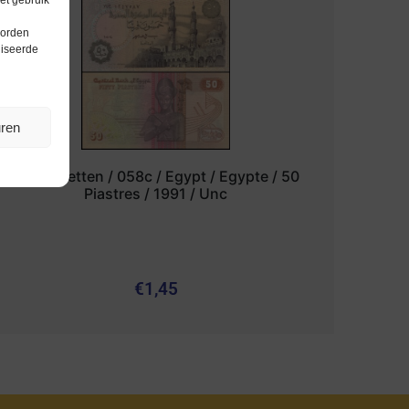
et gebruik
worden
liseerde
uren
bankbiljetten / 058c / Egypt / Egypte / 50
Piastres / 1991 / Unc
€
1,45