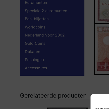
Euromunten
Speciale 2 euromunten
Bankbiljetten
Worldcoins
Nederland Voor 2002
Gold Coins
Dukaten
Penningen
Accessoires
Gerelateerde producten