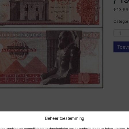
€
13,99
Categori
Toev
Beheer toestemming