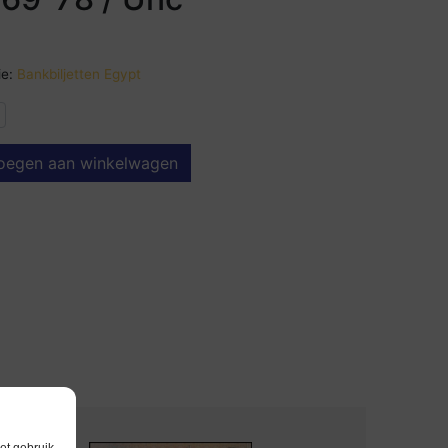
e:
Bankbiljetten Egypt
oegen aan winkelwagen