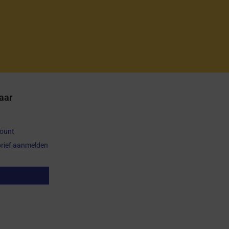
aar
count
rief aanmelden
op herroepen