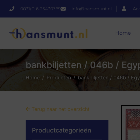
0031(0)6-25430369
info@hansmunt.nl
Ac
Home
bankbiljetten / 046b / Egy
Home
Producten
bankbiljetten / 046b / Eg
Terug naar het overzicht
Productcategorieën