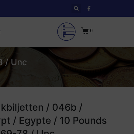
0
t
8 / Unc
kbiljetten / 046b /
pt / Egypte / 10 Pounds
969-78 / Unc