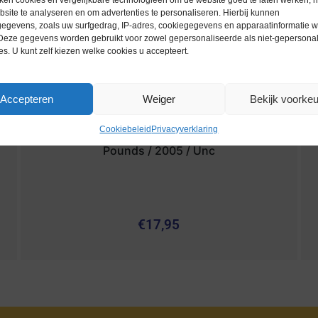
ken cookies en vergelijkbare technologieën om de website goed te laten werken, h
site te analyseren en om advertenties te personaliseren. Hierbij kunnen
egevens, zoals uw surfgedrag, IP-adres, cookiegegevens en apparaatinformatie 
 Deze gegevens worden gebruikt voor zowel gepersonaliseerde als niet-gepersona
es. U kunt zelf kiezen welke cookies u accepteert.
Accepteren
Weiger
Bekijk voorke
Cookiebeleid
Privacyverklaring
bankbiljetten / 066d / Egypt / Egypte / 50
Pounds / 2005 / Unc
€
17,95