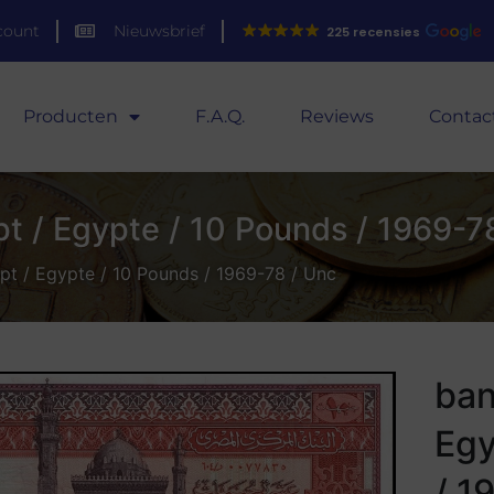
count
Nieuwsbrief
225 recensies
Producten
F.A.Q.
Reviews
Contac
pt / Egypte / 10 Pounds / 1969-7
ypt / Egypte / 10 Pounds / 1969-78 / Unc
ban
Egy
/ 1