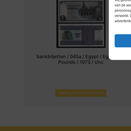
Wij gebrui
van de web
persoonsg
verwerkt.
advertenti
bankbiljetten / 045a / Egypt / Egypte / 5
Pounds / 1973 / Unc
Melding bij beschikbaarheid