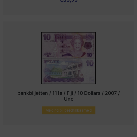
€
55,95
bankbiljetten / 111a / Fiji / 10 Dollars / 2007 /
Unc
Melding bij beschikbaarheid