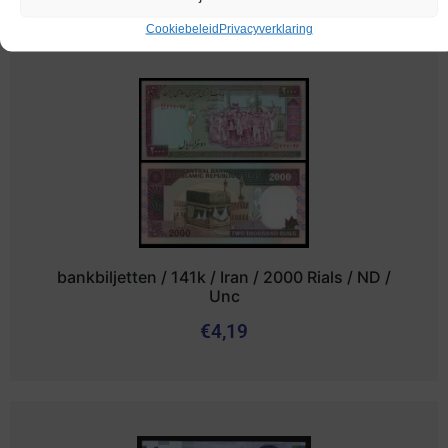
Cookiebeleid
Privacyverklaring
bankbiljetten / 141k / Iran / 2000 Rials / ND /
Unc
€
4,19