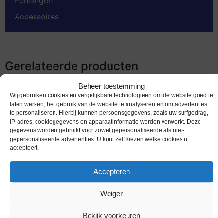
Penningen
Accessoires
Gerelateerde producten
Beheer toestemming
Wij gebruiken cookies en vergelijkbare technologieën om de website goed te
laten werken, het gebruik van de website te analyseren en om advertenties
te personaliseren. Hierbij kunnen persoonsgegevens, zoals uw surfgedrag,
IP-adres, cookiegegevens en apparaatinformatie worden verwerkt. Deze
gegevens worden gebruikt voor zowel gepersonaliseerde als niet-
gepersonaliseerde advertenties. U kunt zelf kiezen welke cookies u
accepteert.
Accepteren
bankbiljetten / 085a / Iran / 50 Rials / ND / Unc
Weiger
Melding bij beschikbaarheid
Bekijk voorkeuren