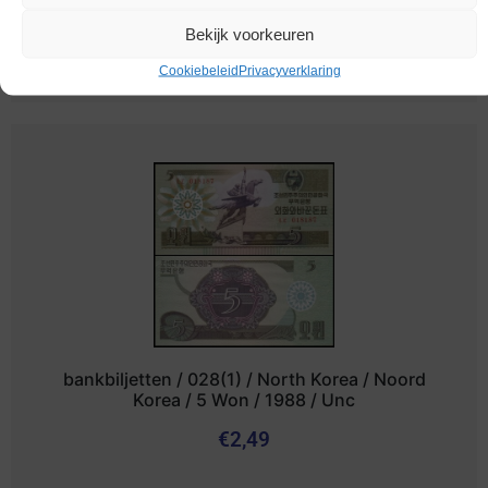
/ 200 Won / 2005 / Unc
Bekijk voorkeuren
€
2,69
Cookiebeleid
Privacyverklaring
bankbiljetten / 028(1) / North Korea / Noord
Korea / 5 Won / 1988 / Unc
€
2,49