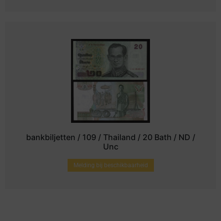
bankbiljetten / 109 / Thailand / 20 Bath / ND /
Unc
Melding bij beschikbaarheid