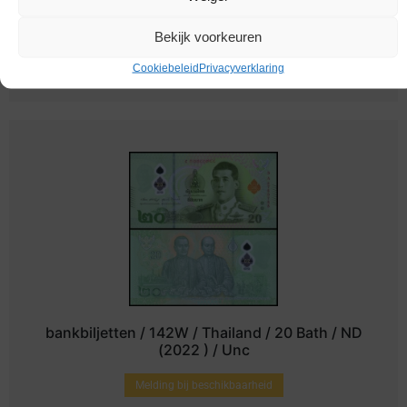
bankbiljetten / 130 / Thailand / 20 Bath /
ND(2017) / Unc
Bekijk voorkeuren
€
2,89
Cookiebeleid
Privacyverklaring
bankbiljetten / 142W / Thailand / 20 Bath / ND
(2022 ) / Unc
Melding bij beschikbaarheid