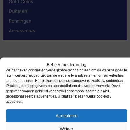
Gold Coins
Dukaten
Penningen
Accessoires
Gerelateerde producten
Beheer toestemming
Wij gebruiken cookies en vergelijkbare technologieën om de website goed te
laten werken, het gebruik van de website te analyseren en om advertenties
te personaliseren. Hierbij kunnen persoonsgegevens, zoals uw surfgedrag,
IP-adres, cookiegegevens en apparaatinformatie worden verwerkt. Deze
gegevens worden gebruikt voor zowel gepersonaliseerde als niet-
gepersonaliseerde advertenties. U kunt zelf kiezen welke cookies u
accepteert.
Accepteren
Weiger