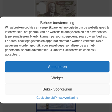
Beheer toestemming
Wij gebruiken cookies en vergelijkbare technologieën om de website goed te
laten werken, het gebruik van de website te analyseren en om advertenties
te personaliseren. Hierbij kunnen persoonsgegevens, zoals uw surfgedrag,
IP-adres, cookiegegevens en apparaatinformatie worden verwerkt. Deze
gegevens worden gebruikt voor zowel gepersonaliseerde als niet-
bankbiljetten / 084 / Tunisia / Tunesie / 10
gepersonaliseerde advertenties. U kunt zelf kiezen welke cookies u
Dinars / 1986 / Unc
accepteert.
€
27,95
Accepteren
Weiger
Bekijk voorkeuren
Cookiebeleid
Privacyverklaring