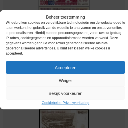
Beheer toestemming
Wij gebruiken cookies en vergelijkbare technologieën om de website goed te
laten werken, het gebruik van de website te analyseren en om advertenties
te personaliseren. Hierbij kunnen persoonsgegevens, zoals uw surfgedrag,
IP-adres, cookiegegevens en apparaatinformatie worden verwerkt. Deze
bankbiljetten / 213(1) / Turkey / Turkije /
gegevens worden gebruikt voor zowel gepersonaliseerde als niet-
1000000 Lira / 2002 / Unc
gepersonaliseerde advertenties. U kunt zelf kiezen welke cookies u
accepteert.
€
5,59
Accepteren
Weiger
Bekijk voorkeuren
Cookiebeleid
Privacyverklaring