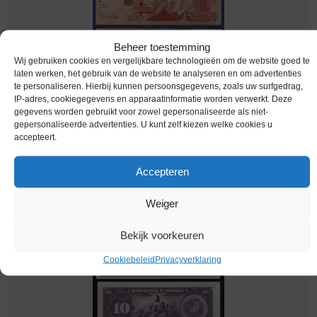
Beheer toestemming
Wij gebruiken cookies en vergelijkbare technologieën om de website goed te
laten werken, het gebruik van de website te analyseren en om advertenties
te personaliseren. Hierbij kunnen persoonsgegevens, zoals uw surfgedrag,
IP-adres, cookiegegevens en apparaatinformatie worden verwerkt. Deze
bankbiljetten / 087a / Venezuela / 50000
gegevens worden gebruikt voor zowel gepersonaliseerde als niet-
Bolivares / 2005 / Unc
gepersonaliseerde advertenties. U kunt zelf kiezen welke cookies u
accepteert.
€
33,59
Accepteren
Weiger
Bekijk voorkeuren
Cookiebeleid
Privacyverklaring