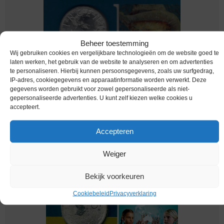
Beheer toestemming
Wij gebruiken cookies en vergelijkbare technologieën om de website goed te
laten werken, het gebruik van de website te analyseren en om advertenties
te personaliseren. Hierbij kunnen persoonsgegevens, zoals uw surfgedrag,
IP-adres, cookiegegevens en apparaatinformatie worden verwerkt. Deze
Euromunten / Nederland / 2003 / 5 Euro /
gegevens worden gebruikt voor zowel gepersonaliseerde als niet-
Coincard / Unc / Van Gogh / Zilver 0.925
gepersonaliseerde advertenties. U kunt zelf kiezen welke cookies u
accepteert.
€
395,00
Accepteren
Weiger
Bekijk voorkeuren
Cookiebeleid
Privacyverklaring