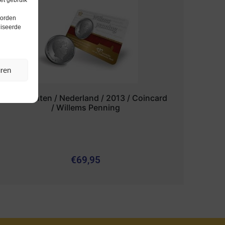
et gebruik
worden
liseerde
uren
Euromunten / Nederland / 2013 / Coincard
/ Willems Penning
€
69,95