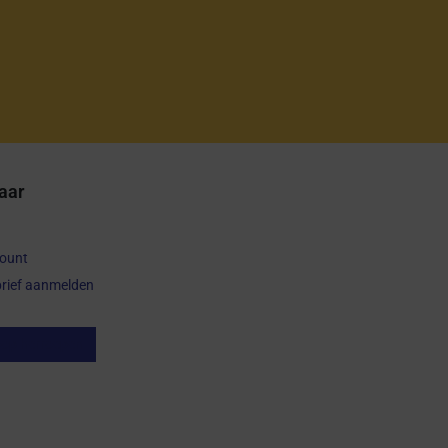
aar
count
rief aanmelden
op herroepen