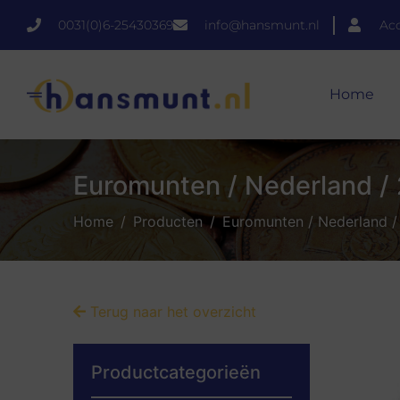
0031(0)6-25430369
info@hansmunt.nl
Ac
Home
Euromunten / Nederland / 2
Home
Producten
Euromunten / Nederland / 
Terug naar het overzicht
Productcategorieën