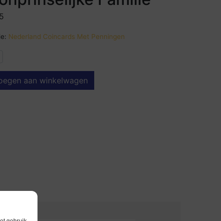
5
e:
Nederland Coincards Met Penningen
oegen aan winkelwagen