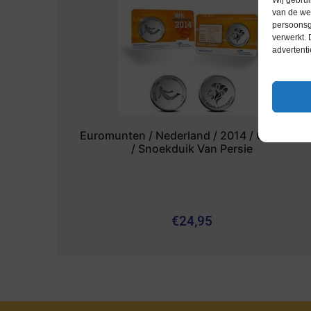
Wij gebrui
van de web
persoonsg
verwerkt.
advertenti
Euromunten / Nederland / 2014 / Coincard
/ Snoekduik Van Persie
€
24,95