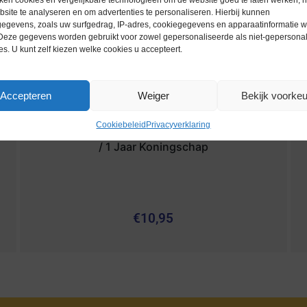
ken cookies en vergelijkbare technologieën om de website goed te laten werken, h
site te analyseren en om advertenties te personaliseren. Hierbij kunnen
egevens, zoals uw surfgedrag, IP-adres, cookiegegevens en apparaatinformatie 
 Deze gegevens worden gebruikt voor zowel gepersonaliseerde als niet-gepersona
es. U kunt zelf kiezen welke cookies u accepteert.
Accepteren
Weiger
Bekijk voorke
Cookiebeleid
Privacyverklaring
Euromunten / Nederland / 2014 / Coincard
/ 1 Jaar Koningschap
€
10,95