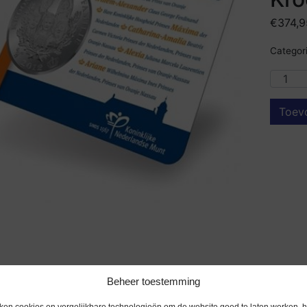
€
374,9
Categori
Toev
Beheer toestemming