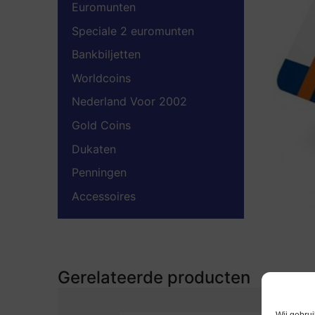
Euromunten
Speciale 2 euromunten
Bankbiljetten
Worldcoins
Nederland Voor 2002
Gold Coins
Dukaten
Penningen
Accessoires
Gerelateerde producten