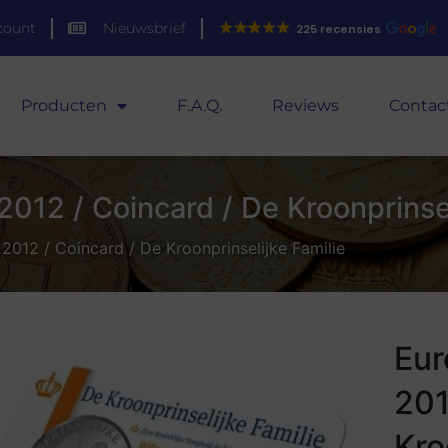
count
Nieuwsbrief
225 recensies
Producten
F.A.Q.
Reviews
Contac
012 / Coincard / De Kroonprinsel
2012 / Coincard / De Kroonprinselijke Familie
Eur
201
Kro