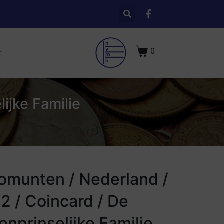
0
t
ijke Familie
omunten / Nederland /
2 / Coincard / De
onprinselijke Familie