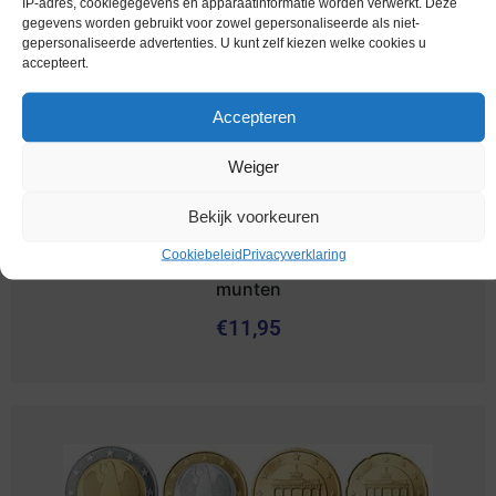
IP-adres, cookiegegevens en apparaatinformatie worden verwerkt. Deze
gegevens worden gebruikt voor zowel gepersonaliseerde als niet-
gepersonaliseerde advertenties. U kunt zelf kiezen welke cookies u
accepteert.
Accepteren
Weiger
Bekijk voorkeuren
Cookiebeleid
Privacyverklaring
Euromunten / Duitsland / 2006 F / Unc / alle 8
munten
€
11,95