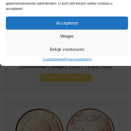
gepersonaliseerde advertenties. U kunt zelf kiezen welke cookies u
accepteert.
Accepteren
Weiger
Bekijk voorkeuren
Cookiebeleid
Privacyverklaring
Euromunten / Belgie / 2002 / 1 Cent / Unc
Melding bij beschikbaarheid