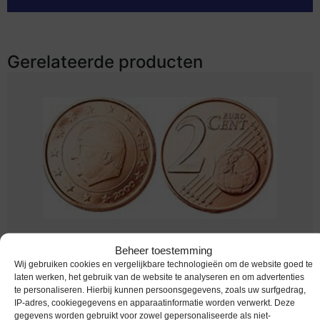
Gerelateerde producten
Euromunten / Belgie / 2004 / 2 Cent / Unc
Beheer toestemming
Wij gebruiken cookies en vergelijkbare technologieën om de website goed te
Melding bij beschikbaarheid
laten werken, het gebruik van de website te analyseren en om advertenties
te personaliseren. Hierbij kunnen persoonsgegevens, zoals uw surfgedrag,
IP-adres, cookiegegevens en apparaatinformatie worden verwerkt. Deze
gegevens worden gebruikt voor zowel gepersonaliseerde als niet-