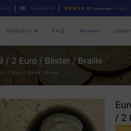
count
Nieuwsbrief
227 recensies
Producten
F.A.Q.
Reviews
Contac
 2 Euro / Blister / Braille
/ 2 Euro / Blister / Braille
Eur
/ 2 
Melding