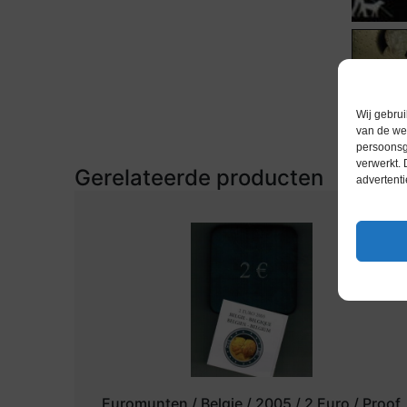
Wij gebrui
van de web
persoonsg
verwerkt.
Gerelateerde producten
advertenti
Euromunten / Belgie / 2005 / 2 Euro / Proof