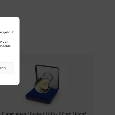
et gebruik
worden
liseerde
uren
Euromunten / Belgie / 2018 / 2 Euro / Proof