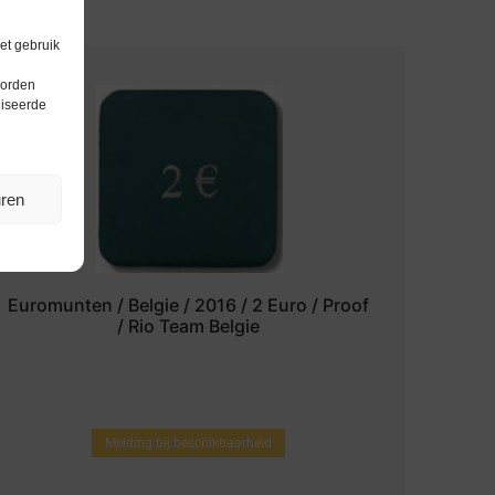
et gebruik
worden
liseerde
uren
Euromunten / Belgie / 2016 / 2 Euro / Proof
/ Rio Team Belgie
Melding bij beschikbaarheid