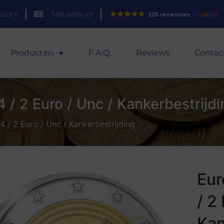
count
Nieuwsbrief
225 recensies
Producten
F.A.Q.
Reviews
Contac
 / 2 Euro / Unc / Kankerbestrijdi
4 / 2 Euro / Unc / Kankerbestrijding
Eur
/ 2
Kan