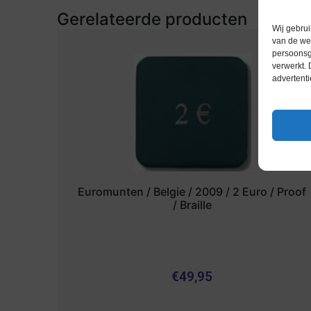
Gerelateerde producten
Wij gebrui
van de web
persoonsg
verwerkt.
advertenti
Euromunten / Belgie / 2009 / 2 Euro / Proof
/ Braille
€
49,95