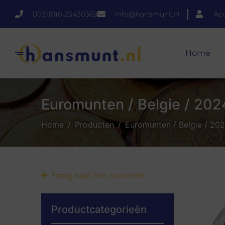
0031(0)6-25430369
info@hansmunt.nl
Ac
Home
Euromunten / Belgie / 2024
Home
Producten
Euromunten / Belgie / 202
Terug naar het overzicht
Productcategorieën