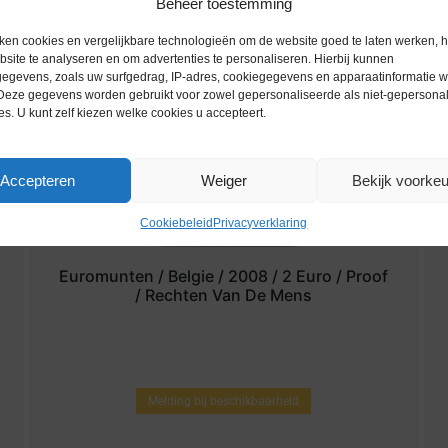
Beheer toestemming
ken cookies en vergelijkbare technologieën om de website goed te laten werken, h
site te analyseren en om advertenties te personaliseren. Hierbij kunnen
egevens, zoals uw surfgedrag, IP-adres, cookiegegevens en apparaatinformatie 
 Deze gegevens worden gebruikt voor zowel gepersonaliseerde als niet-gepersona
es. U kunt zelf kiezen welke cookies u accepteert.
Accepteren
Weiger
Bekijk voorke
Cookiebeleid
Privacyverklaring
Euromunten / Belgie / 2008 / 2 Euro / Proof
/ Rechten Van De Mens
Melding bij beschikbaarheid