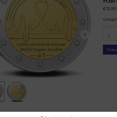
€
10,95
Categori
Euromun
Toev