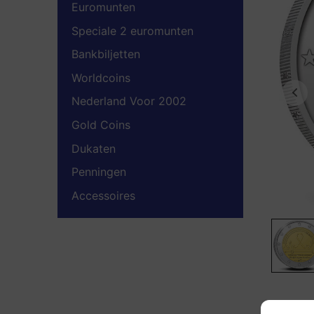
Euromunten
Speciale 2 euromunten
Bankbiljetten
Worldcoins
Nederland Voor 2002
Gold Coins
Dukaten
Penningen
Accessoires