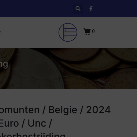
0
t
ng
omunten / Belgie / 2024
 Euro / Unc /
kerbestrijding