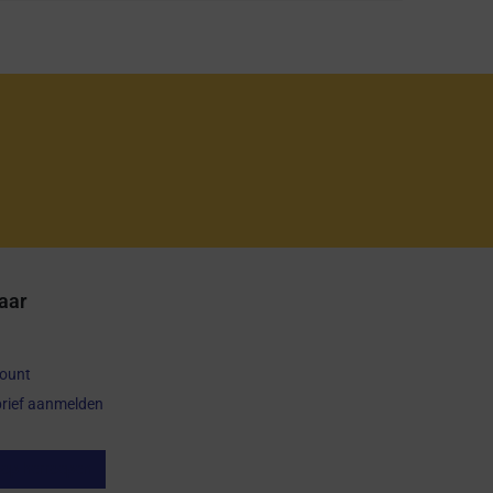
aar
count
rief aanmelden
op herroepen