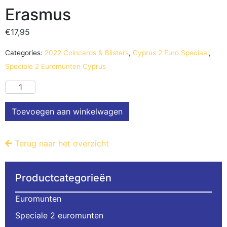
Erasmus
€
17,95
Categories:
2022 Coincards & Blisters
,
Cyprus 2 Euro Speciaal
,
Speciale 2 Euromunten Cyprus
Toevoegen aan winkelwagen
Terug naar het overzicht
Productcategorieën
Euromunten
Speciale 2 euromunten