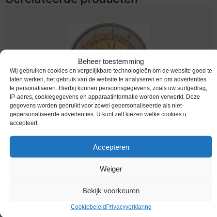
Beheer toestemming
Wij gebruiken cookies en vergelijkbare technologieën om de website goed te
laten werken, het gebruik van de website te analyseren en om advertenties
te personaliseren. Hierbij kunnen persoonsgegevens, zoals uw surfgedrag,
IP-adres, cookiegegevens en apparaatinformatie worden verwerkt. Deze
gegevens worden gebruikt voor zowel gepersonaliseerde als niet-
gepersonaliseerde advertenties. U kunt zelf kiezen welke cookies u
Euromunten / Cyprus / 2026 / 2 Euro / Unc /
accepteert.
Voorzitter EU
€
4,49
Accepteren
Weiger
Bekijk voorkeuren
Cookiebeleid
Privacyverklaring