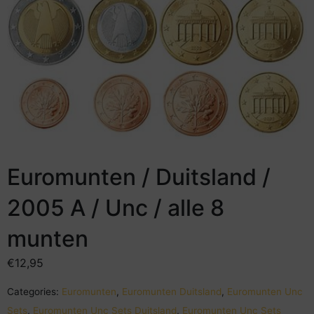
Euromunten / Duitsland /
2005 A / Unc / alle 8
munten
€
12,95
Categories:
Euromunten
,
Euromunten Duitsland
,
Euromunten Unc
Sets
,
Euromunten Unc Sets Duitsland
,
Euromunten Unc Sets