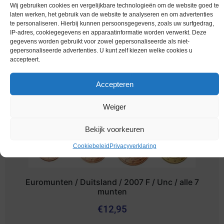
Euromunten / Duitsland / 2004 J / Unc / alle 8
Wij gebruiken cookies en vergelijkbare technologieën om de website goed te
munten
laten werken, het gebruik van de website te analyseren en om advertenties
te personaliseren. Hierbij kunnen persoonsgegevens, zoals uw surfgedrag,
€
12,95
IP-adres, cookiegegevens en apparaatinformatie worden verwerkt. Deze
gegevens worden gebruikt voor zowel gepersonaliseerde als niet-
gepersonaliseerde advertenties. U kunt zelf kiezen welke cookies u
accepteert.
Accepteren
Weiger
Bekijk voorkeuren
Cookiebeleid
Privacyverklaring
Euromunten / Duitsland / 2007 F / Unc / alle 7
munten
€
12,95