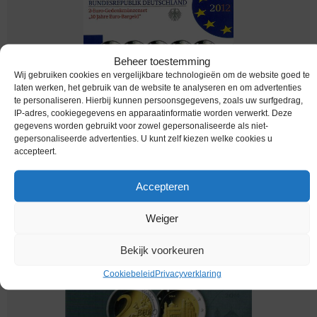
Beheer toestemming
Wij gebruiken cookies en vergelijkbare technologieën om de website goed te
laten werken, het gebruik van de website te analyseren en om advertenties
te personaliseren. Hierbij kunnen persoonsgegevens, zoals uw surfgedrag,
IP-adres, cookiegegevens en apparaatinformatie worden verwerkt. Deze
gegevens worden gebruikt voor zowel gepersonaliseerde als niet-
Euromunten / Duitsland / 2012 / 10 Jaar Euro /
gepersonaliseerde advertenties. U kunt zelf kiezen welke cookies u
JGFDA / 2 Euro / Proof
accepteert.
€
49,95
Accepteren
Weiger
Bekijk voorkeuren
Cookiebeleid
Privacyverklaring