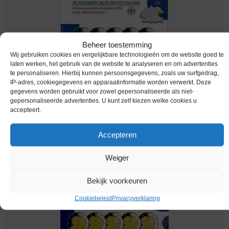
Beheer toestemming
Wij gebruiken cookies en vergelijkbare technologieën om de website goed te
laten werken, het gebruik van de website te analyseren en om advertenties
te personaliseren. Hierbij kunnen persoonsgegevens, zoals uw surfgedrag,
IP-adres, cookiegegevens en apparaatinformatie worden verwerkt. Deze
gegevens worden gebruikt voor zowel gepersonaliseerde als niet-
Euromunten / Duitsland / 2016 / Sachsen /
gepersonaliseerde advertenties. U kunt zelf kiezen welke cookies u
JGFDA / 2 Euro / Proof
accepteert.
Melding bij beschikbaarheid
Accepteren
Weiger
Bekijk voorkeuren
Cookiebeleid
Privacyverklaring