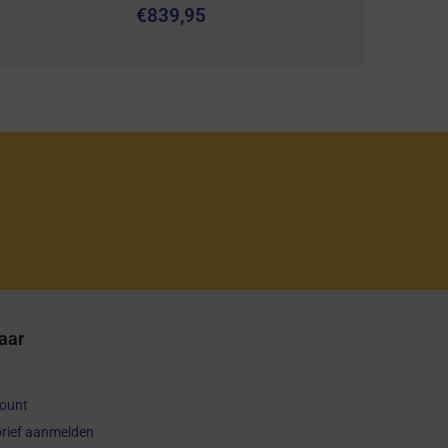
€
839,95
aar
count
rief aanmelden