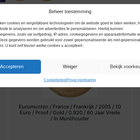
Beheer toestemming
ken cookies en vergelijkbare technologieën om de website goed te laten werken, h
site te analyseren en om advertenties te personaliseren. Hierbij kunnen
egevens, zoals uw surfgedrag, IP-adres, cookiegegevens en apparaatinformatie 
 Deze gegevens worden gebruikt voor zowel gepersonaliseerde als niet-gepersona
es. U kunt zelf kiezen welke cookies u accepteert.
Accepteren
Weiger
Bekijk voorke
Cookiebeleid
Privacyverklaring
Euromunten / France / Frankrijk / 2005 / 10
Euro / Proof / Gold / 0.920 / 60 Jaar Vrede
/ In Munthouder