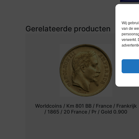
Wij gebrui
Gerelateerde producten
van de web
persoonsg
verwerkt.
advertenti
Worldcoins / Km 801 BB / France / Frankrijk
/ 1865 / 20 France / Pr / Gold 0.900