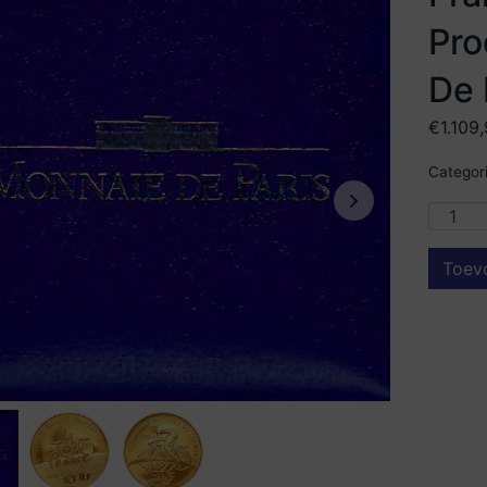
Pro
De 
€
1.109
Categori
Toev