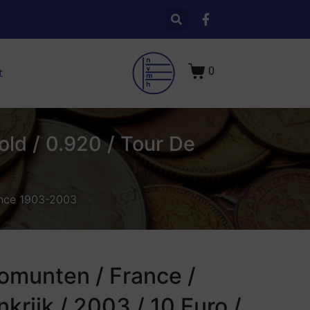
0
t
old / 0.920 / Tour De
rance 1903-2003
omunten / France /
nkrijk / 2003 / 10 Euro /