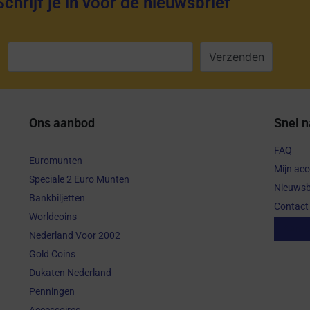
Schrijf je in voor de nieuwsbrief
:
Ons aanbod
Snel n
FAQ
Euromunten
Mijn ac
Speciale 2 Euro Munten
Nieuwsb
Bankbiljetten
Contact
Worldcoins
Aanko
Nederland Voor 2002
Gold Coins
Dukaten Nederland
Penningen
Accessoires