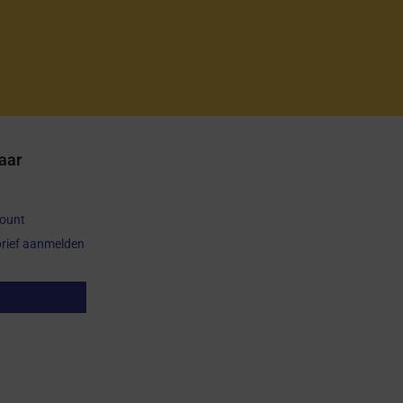
aar
count
rief aanmelden
op herroepen