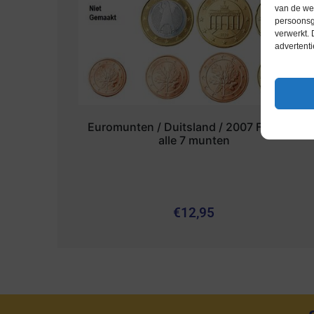
van de web
persoonsg
verwerkt.
advertenti
Euromunten / Duitsland / 2007 F / Unc /
alle 7 munten
€
12,95