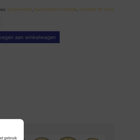
es:
Euromunten
,
Euromunten Frankrijk
,
Frankrijk 50 Cent
oegen aan winkelwagen
et gebruik