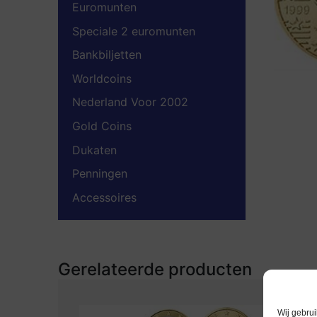
Euromunten
Speciale 2 euromunten
Bankbiljetten
Worldcoins
Nederland Voor 2002
Gold Coins
Dukaten
Penningen
Accessoires
Gerelateerde producten
Wij gebrui