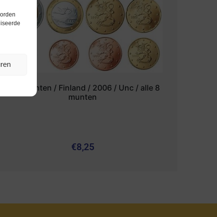
worden
liseerde
uren
Euromunten / Finland / 2006 / Unc / alle 8
munten
€
8,25