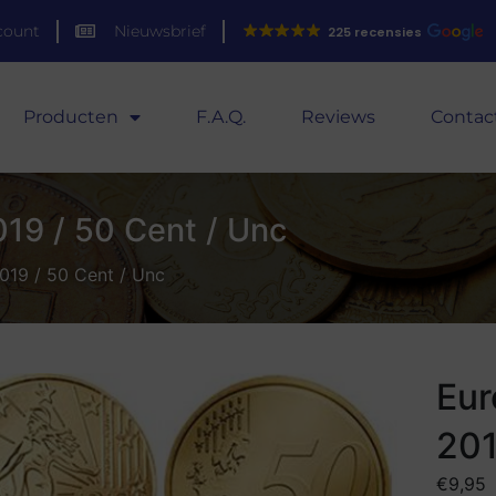
count
Nieuwsbrief
225 recensies
Producten
F.A.Q.
Reviews
Contac
019 / 50 Cent / Unc
2019 / 50 Cent / Unc
Eur
201
€
9,95