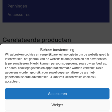
Penningen
Accessoires
Gerelateerde producten
Beheer toestemming
Wij gebruiken cookies en vergelijkbare technologieën om de website goed te
laten werken, het gebruik van de website te analyseren en om advertenties
te personaliseren. Hierbij kunnen persoonsgegevens, zoals uw surfgedrag,
IP-adres, cookiegegevens en apparaatinformatie worden verwerkt. Deze
gegevens worden gebruikt voor zowel gepersonaliseerde als niet-
gepersonaliseerde advertenties. U kunt zelf kiezen welke cookies u
accepteert.
Accepteren
Euromunten / Frankrijk / 2013 / 2 Euro / Unc /
Weiger
Coubertin