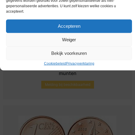
gegevens worden gebruikt voor zowel gepersonaliseerde als niet-
gepersonaliseerde advertenties. U kunt zelf kiezen welke cookies u
accepteert.
Accepteren
Weiger
Bekijk voorkeuren
Cookiebeleid
Privacyverklaring
Euromunten / Griekenland / 2003 / Unc / alle 8
munten
Melding bij beschikbaarheid