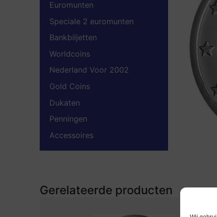
Euromunten
Speciale 2 euromunten
Bankbiljetten
Worldcoins
Nederland Voor 2002
Gold Coins
Dukaten
Penningen
Accessoires
Gerelateerde producten
Wij gebrui