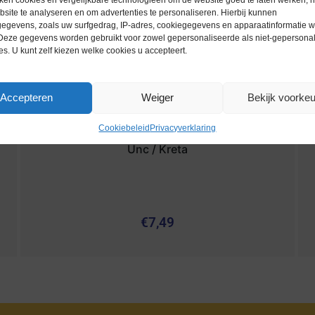
site te analyseren en om advertenties te personaliseren. Hierbij kunnen
egevens, zoals uw surfgedrag, IP-adres, cookiegegevens en apparaatinformatie 
 Deze gegevens worden gebruikt voor zowel gepersonaliseerde als niet-gepersona
es. U kunt zelf kiezen welke cookies u accepteert.
Accepteren
Weiger
Bekijk voorke
Cookiebeleid
Privacyverklaring
Euromunten / Griekenland / 2013 / 2 Euro /
Unc / Kreta
€
7,49