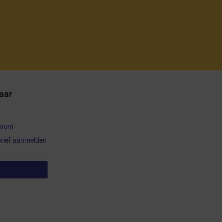
aar
count
rief aanmelden
op herroepen