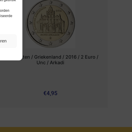
worden
liseerde
uren
Euromunten / Griekenland / 2016 / 2 Euro /
Unc / Arkadi
€
4,95