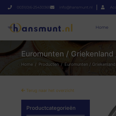
0031(0)6-25430369
info@hansmunt.nl
Ac
Home
Euromunten / Griekenland 
Home
Producten
Euromunten / Griekenland 
Terug naar het overzicht
Productcategorieën