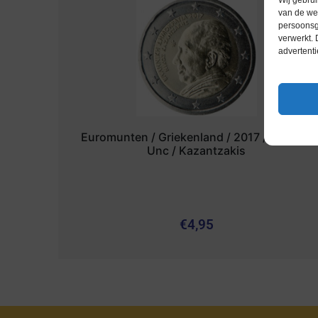
van de web
persoonsg
verwerkt.
advertenti
Euromunten / Griekenland / 2017 / 2 Euro /
Unc / Kazantzakis
€
4,95