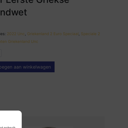
ondwet
es:
2022 Unc
,
Griekenland 2 Euro Speciaal
,
Speciale 2
ten Griekenland Unc
oegen aan winkelwagen
et gebruik