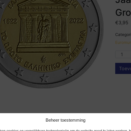
Gr
€
3,95
Categori
Euromun
Toev
Beheer toestemming
ken cookies en vergelijkbare technologieën om de website goed te laten werken, h