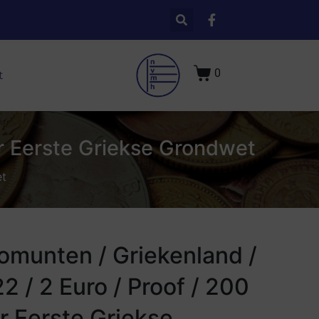
0
t
ar Eerste Griekse Grondwet
et
omunten / Griekenland /
2 / 2 Euro / Proof / 200
r Eerste Griekse