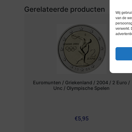
Gerelateerde producten
Wij gebrui
van de web
persoonsg
verwerkt.
advertenti
Euromunten / Griekenland / 2004 / 2 Euro /
Unc / Olympische Spelen
€
5,95