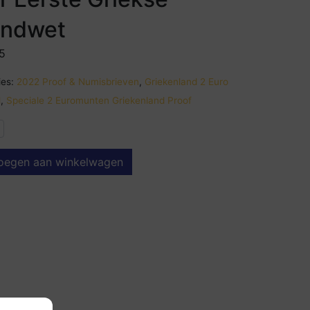
ondwet
5
es:
2022 Proof & Numisbrieven
,
Griekenland 2 Euro
l
,
Speciale 2 Euromunten Griekenland Proof
oegen aan winkelwagen