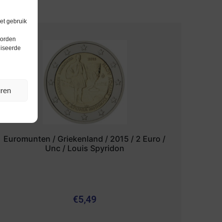
et gebruik
worden
liseerde
uren
Euromunten / Griekenland / 2015 / 2 Euro /
Unc / Louis Spyridon
€
5,49