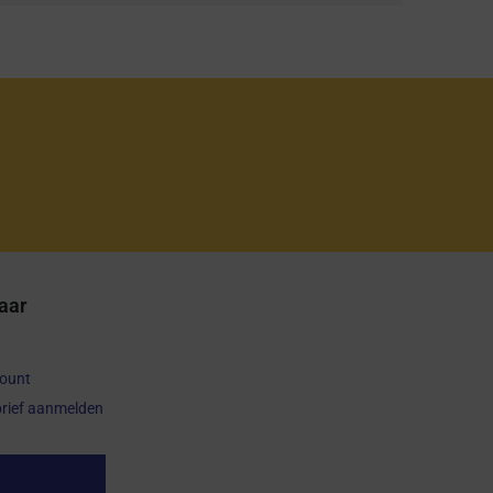
aar
count
rief aanmelden
op herroepen