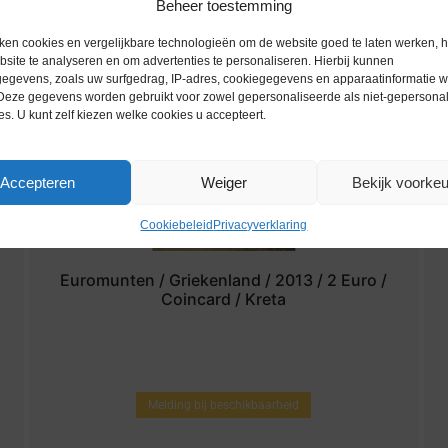
Beheer toestemming
ken cookies en vergelijkbare technologieën om de website goed te laten werken, h
site te analyseren en om advertenties te personaliseren. Hierbij kunnen
egevens, zoals uw surfgedrag, IP-adres, cookiegegevens en apparaatinformatie 
 Deze gegevens worden gebruikt voor zowel gepersonaliseerde als niet-gepersona
es. U kunt zelf kiezen welke cookies u accepteert.
Accepteren
Weiger
Bekijk voorke
Cookiebeleid
Privacyverklaring
Euromunten / Griekenland / 2013 / 2 Euro /
Coincard / Kreta
Melding bij beschikbaarheid