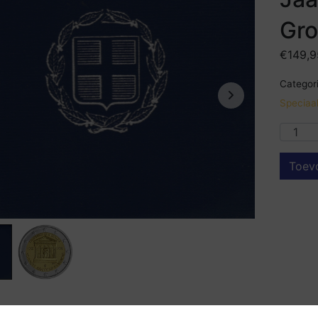
Gr
€
149,9
Categori
Speciaa
Toev