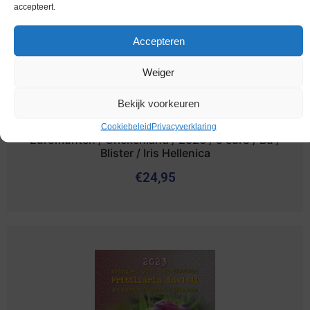
accepteert.
Accepteren
Weiger
Bekijk voorkeuren
Cookiebeleid
Privacyverklaring
Euromunten / Griekenland / 2020 / 5 euro / Bu /
Blister / Iris Hellenica
€
24,95