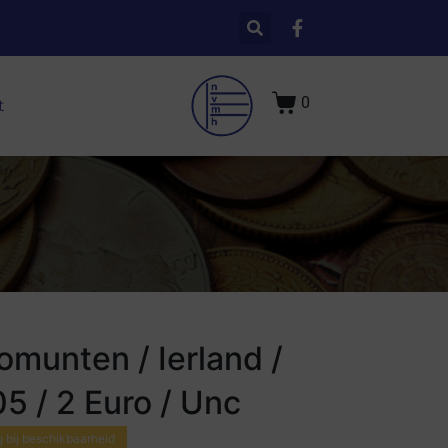
0
t
omunten / Ierland /
5 / 2 Euro / Unc
 bij beschikbaarheid