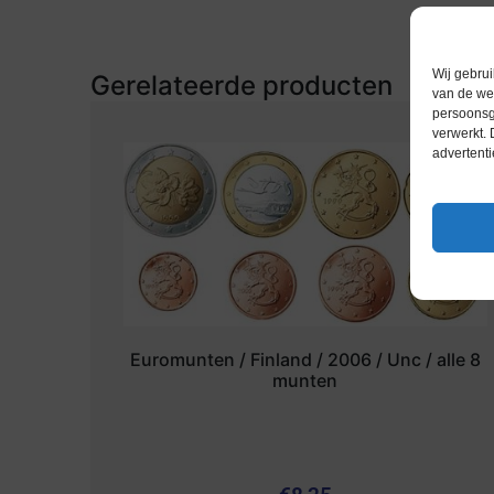
Wij gebrui
Gerelateerde producten
van de web
persoonsg
verwerkt.
advertenti
Euromunten / Finland / 2006 / Unc / alle 8
munten