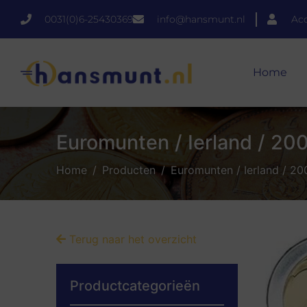
0031(0)6-25430369
info@hansmunt.nl
Ac
Home
Euromunten / Ierland / 200
Home
Producten
Euromunten / Ierland / 20
Terug naar het overzicht
Productcategorieën