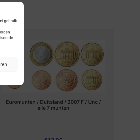
et gebruik
worden
liseerde
uren
Euromunten / Duitsland / 2007 F / Unc /
alle 7 munten