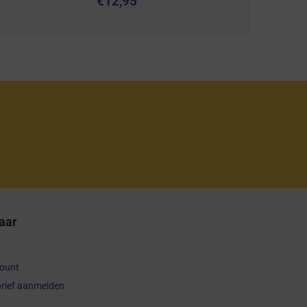
€
12,95
aar
count
rief aanmelden