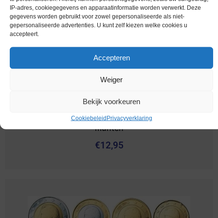
IP-adres, cookiegegevens en apparaatinformatie worden verwerkt. Deze
gegevens worden gebruikt voor zowel gepersonaliseerde als niet-
gepersonaliseerde advertenties. U kunt zelf kiezen welke cookies u
accepteert.
Accepteren
Weiger
Bekijk voorkeuren
Euromunten / Duitsland / 2004 J / Unc / alle 8
Cookiebeleid
Privacyverklaring
munten
€
12,95