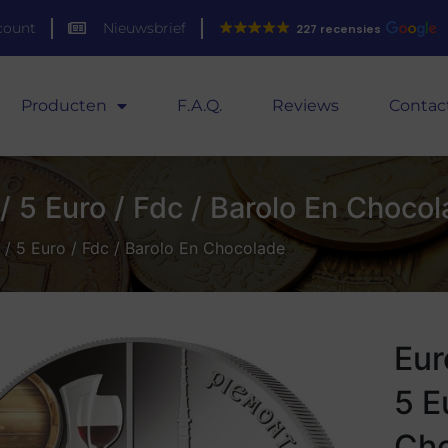
count
Nieuwsbrief
227 recensies
Producten
F.A.Q.
Reviews
Contac
 / 5 Euro / Fdc / Barolo En Choco
5 / 5 Euro / Fdc / Barolo En Chocolade
Eur
5 E
Ch