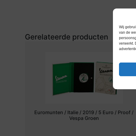
Wij gebrui
van de web
Gerelateerde producten
persoonsg
verwerkt.
advertenti
Euromunten / Italie / 2019 / 5 Euro / Proof /
Vespa Groen