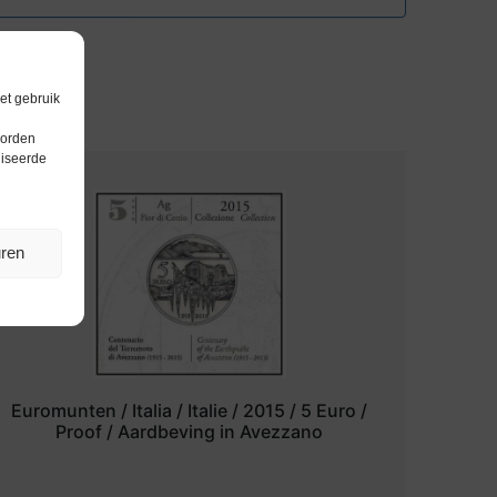
et gebruik
worden
liseerde
uren
Euromunten / Italia / Italie / 2015 / 5 Euro /
Proof / Aardbeving in Avezzano