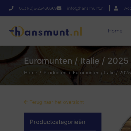
0031(0)6-25430369
info@hansmunt.nl
Ac
Home
Euromunten / Italie / 2025
Home
Producten
Euromunten / Italie / 202
Terug naar het overzicht
Productcategorieën