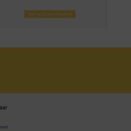
Melding bij beschikbaarheid
aar
count