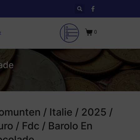
0
t
lade
omunten / Italie / 2025 /
uro / Fdc / Barolo En
ocolade