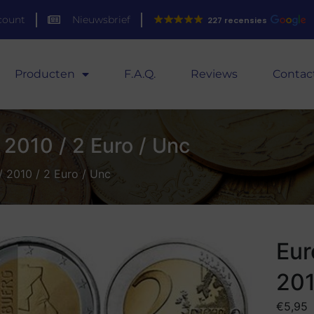
count
Nieuwsbrief
227 recensies
Producten
F.A.Q.
Reviews
Contac
2010 / 2 Euro / Unc
 2010 / 2 Euro / Unc
Eur
201
€
5,95