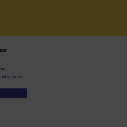
aar
count
rief aanmelden
op herroepen