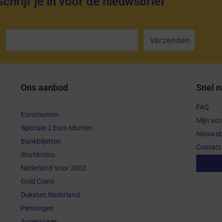
Schrijf je in voor de nieuwsbrief
:
Ons aanbod
Snel n
FAQ
Euromunten
Mijn ac
Speciale 2 Euro Munten
Nieuwsb
Bankbiljetten
Contact
Worldcoins
Aanko
Nederland Voor 2002
Gold Coins
Dukaten Nederland
Penningen
Accessoires