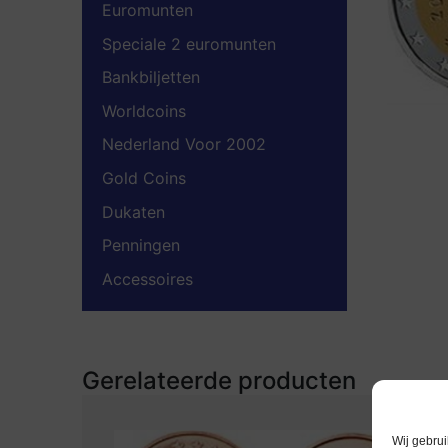
Euromunten
Speciale 2 euromunten
Bankbiljetten
Worldcoins
Nederland Voor 2002
Gold Coins
Dukaten
Penningen
Accessoires
Gerelateerde producten
Wij gebrui