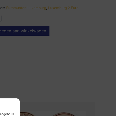
es:
Euromunten Luxemburg
,
Luxemburg 2 Euro
oegen aan winkelwagen
et gebruik