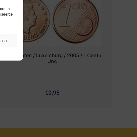
worden
liseerde
uren
Euromunten / Luxemburg / 2005 / 1 Cent /
Unc
€
0,95