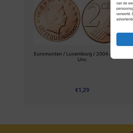
van de web
persoonsg
verwerkt.
advertenti
Euromunten / Luxemburg / 2004 / 2 Cent /
Unc
€
1,29