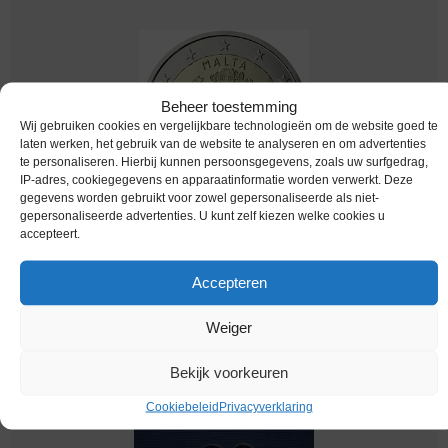
Beheer toestemming
Wij gebruiken cookies en vergelijkbare technologieën om de website goed te
laten werken, het gebruik van de website te analyseren en om advertenties
te personaliseren. Hierbij kunnen persoonsgegevens, zoals uw surfgedrag,
IP-adres, cookiegegevens en apparaatinformatie worden verwerkt. Deze
gegevens worden gebruikt voor zowel gepersonaliseerde als niet-
gepersonaliseerde advertenties. U kunt zelf kiezen welke cookies u
Euromunten / Malta / 2012 / 2 Euro / Unc / 10
accepteert.
Jaar Euro
€
5,95
Accepteren
Weiger
Bekijk voorkeuren
Cookiebeleid
Privacyverklaring