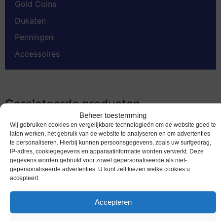
Gold Coins
Dukaten
Penningen
Accessoires
Gerelateerde producten
Beheer toestemming
Wij gebruiken cookies en vergelijkbare technologieën om de website goed te
laten werken, het gebruik van de website te analyseren en om advertenties
te personaliseren. Hierbij kunnen persoonsgegevens, zoals uw surfgedrag,
IP-adres, cookiegegevens en apparaatinformatie worden verwerkt. Deze
gegevens worden gebruikt voor zowel gepersonaliseerde als niet-
gepersonaliseerde advertenties. U kunt zelf kiezen welke cookies u
accepteert.
Accepteren