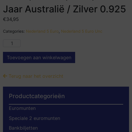
Jaar Australië / Zilver 0.925
€
34,95
Categories:
Nederland 5 Euro
,
Nederland 5 Euro Unc
Toevoegen aan winkelwagen
Terug naar het overzicht
Productcategorieën
Euromunten
Speciale 2 euromunten
Bankbiljetten