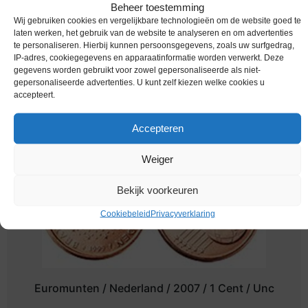
Beheer toestemming
Wij gebruiken cookies en vergelijkbare technologieën om de website goed te
laten werken, het gebruik van de website te analyseren en om advertenties
Euromunten / Nederland / 2001 / Unc / alle 8
te personaliseren. Hierbij kunnen persoonsgegevens, zoals uw surfgedrag,
munten
IP-adres, cookiegegevens en apparaatinformatie worden verwerkt. Deze
gegevens worden gebruikt voor zowel gepersonaliseerde als niet-
€
12,95
gepersonaliseerde advertenties. U kunt zelf kiezen welke cookies u
accepteert.
Accepteren
Weiger
Bekijk voorkeuren
Cookiebeleid
Privacyverklaring
Euromunten / Nederland / 2007 / 1 Cent / Unc