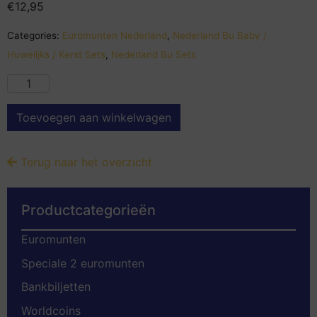
€
12,95
Categories:
Euromunten Nederland
,
Nederland Bu Baby /
Huwelijks / Kerst Sets
,
Nederland Bu Sets
Toevoegen aan winkelwagen
Terug naar het overzicht
Productcategorieën
Euromunten
Speciale 2 euromunten
Bankbiljetten
Worldcoins