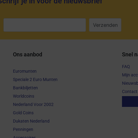
Schrijf je in voor de nieuwsbrief
:
Ons aanbod
Snel n
FAQ
Euromunten
Mijn ac
Speciale 2 Euro Munten
Nieuwsb
Bankbiljetten
Contact
Worldcoins
Aanko
Nederland Voor 2002
Gold Coins
Dukaten Nederland
Penningen
Accessoires