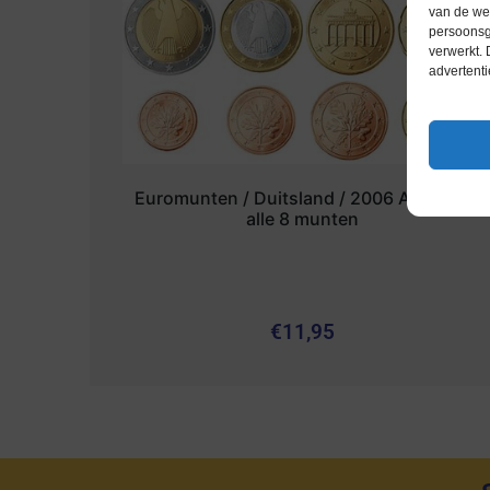
van de web
persoonsg
verwerkt.
advertenti
Euromunten / Duitsland / 2006 A / Unc /
alle 8 munten
€
11,95