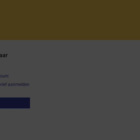
aar
count
rief aanmelden
op herroepen