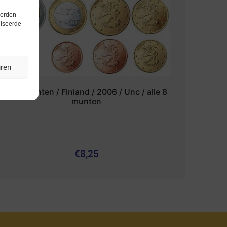
worden
liseerde
uren
Euromunten / Finland / 2006 / Unc / alle 8
munten
€
8,25