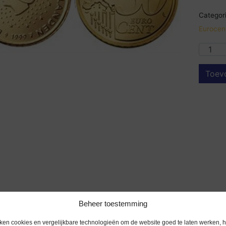
Categori
Eurocen
Toev
Beheer toestemming
ken cookies en vergelijkbare technologieën om de website goed te laten werken, h