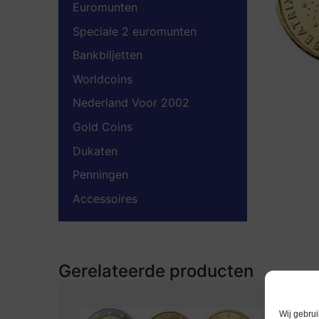
Euromunten
Speciale 2 euromunten
Bankbiljetten
Worldcoins
Nederland Voor 2002
Gold Coins
Dukaten
Penningen
Accessoires
Gerelateerde producten
Wij gebrui