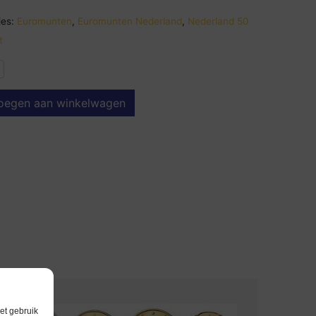
es:
Euromunten
,
Euromunten Nederland
,
Nederland 50
t
oegen aan winkelwagen
et gebruik