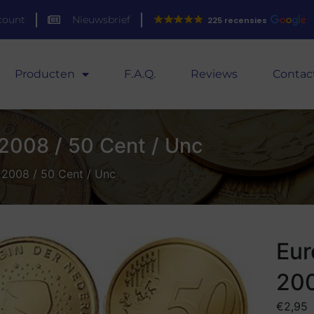
count
Nieuwsbrief
225 recensies
Producten
F.A.Q.
Reviews
Contac
2008 / 50 Cent / Unc
 2008 / 50 Cent / Unc
Eur
200
€
2,95