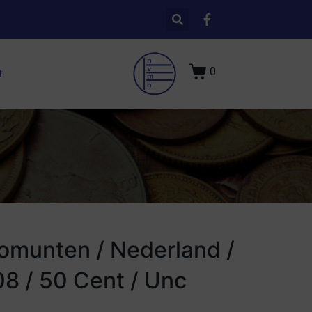
0
t
omunten / Nederland /
8 / 50 Cent / Unc