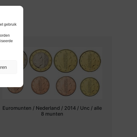
et gebruik
worden
liseerde
uren
Euromunten / Nederland / 2014 / Unc / alle
8 munten