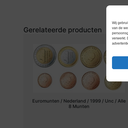
Wij gebrui
Gerelateerde producten
van de web
persoonsg
verwerkt.
advertenti
Euromunten / Nederland / 1999 / Unc / Alle
8 Munten