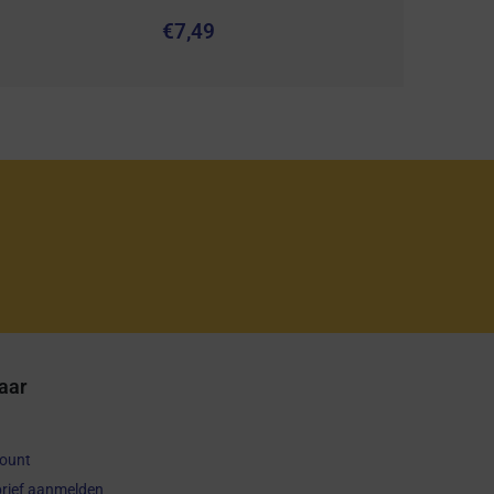
€
7,49
aar
count
rief aanmelden