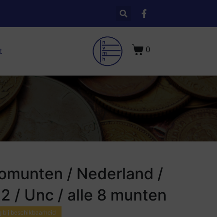
0
t
omunten / Nederland /
2 / Unc / alle 8 munten
 bij beschikbaarheid