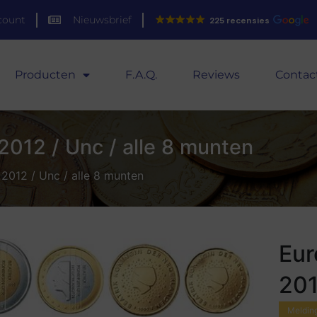
count
Nieuwsbrief
225 recensies
Producten
F.A.Q.
Reviews
Contac
2012 / Unc / alle 8 munten
2012 / Unc / alle 8 munten
Eur
201
Melding