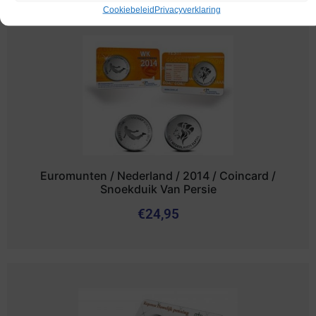
Cookiebeleid
Privacyverklaring
Euromunten / Nederland / 2014 / Coincard /
Snoekduik Van Persie
€
24,95