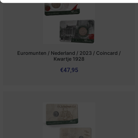
Euromunten / Nederland / 2023 / Coincard /
Kwartje 1928
€
47,95