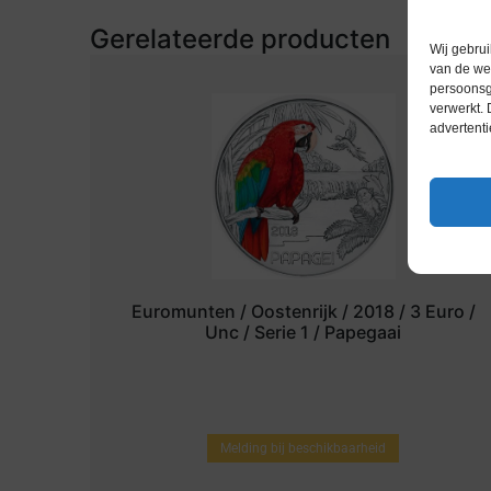
Gerelateerde producten
Wij gebrui
van de web
persoonsg
verwerkt.
advertenti
Euromunten / Oostenrijk / 2018 / 3 Euro /
Unc / Serie 1 / Papegaai
Melding bij beschikbaarheid