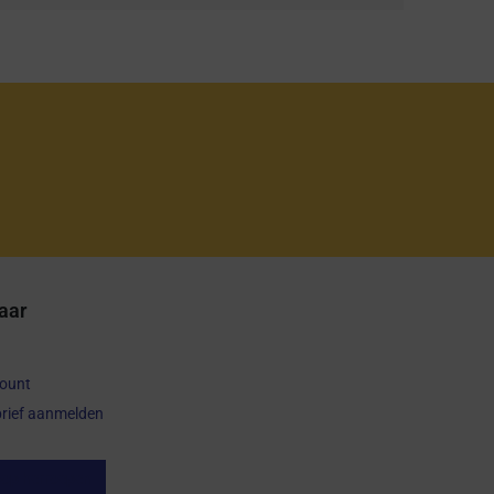
aar
count
rief aanmelden
op herroepen