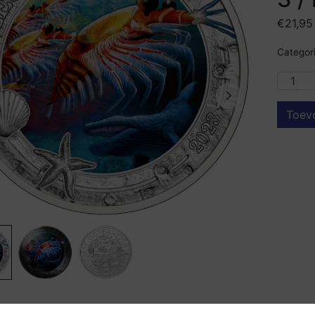
€
21,95
Categori
Toev