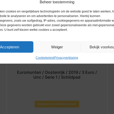
Beheer toestemming
ken cookies en vergelijkbare technologieën om de website goed te laten werken, h
site te analyseren en om advertenties te personaliseren. Hierbij kunnen
egevens, zoals uw surfgedrag, IP-adres, cookiegegevens en apparaatinformatie 
 Deze gegevens worden gebruikt voor zowel gepersonaliseerde als niet-gepersona
es. U kunt zelf kiezen welke cookies u accepteert.
Accepteren
Weiger
Bekijk voorke
Cookiebeleid
Privacyverklaring
Euromunten / Oostenrijk / 2019 / 3 Euro /
Unc / Serie 1 / Schildpad
Melding bij beschikbaarheid