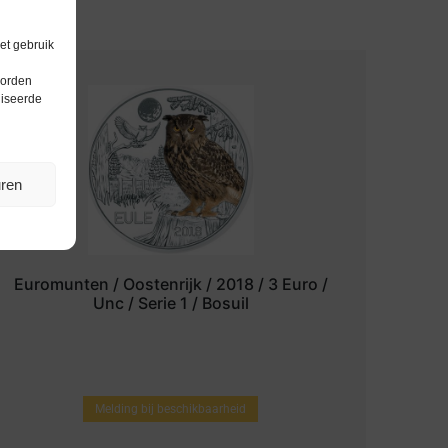
et gebruik
worden
liseerde
uren
Euromunten / Oostenrijk / 2018 / 3 Euro /
Unc / Serie 1 / Bosuil
Melding bij beschikbaarheid