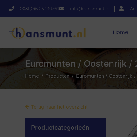
0031(0)6-25430369
info@hansmunt.nl
Ac
Home
Euromunten / Oostenrijk / 
Home
Producten
Euromunten / Oostenrijk /
Terug naar het overzicht
Productcategorieën