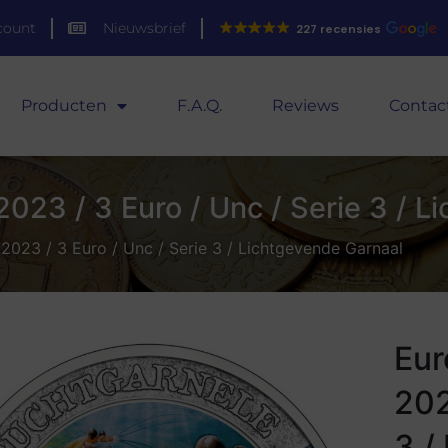
count
Nieuwsbrief
227 recensies
Producten
F.A.Q.
Reviews
Contac
2023 / 3 Euro / Unc / Serie 3 / 
 2023 / 3 Euro / Unc / Serie 3 / Lichtgevende Garnaal
Eur
202
3 /