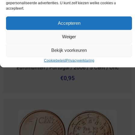
gepersonaliseerde advertenties. U kunt zelf kiezen welke cookies u
accepteert.
Accepteren
Weiger
Bekijk voorkeuren
Cookiebeleid
Privacyverklaring
Euromunten / Portugal / 2006 / 5 Cent / Unc
€
0,95