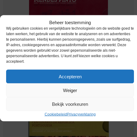
Beheer toestemming
Wij gebruiken cookies en vergelijkbare technologieën om de website goed te
laten werken, het gebruik van de website te analyseren en om advertenties
te personaliseren. Hierbij kunnen persoonsgegevens, zoals uw surfgedrag,
IP-adres, cookiegegevens en apparaatinformatie worden verwerkt. Deze
Euromunten / Portugal / 2011 / 2 Euro / Proof /
gegevens worden gebruikt voor zowel gepersonaliseerde als niet-
Frenao Mendes Pinto
gepersonaliseerde advertenties. U kunt zelf kiezen welke cookies u
accepteert.
Melding bij beschikbaarheid
Accepteren
Weiger
Bekijk voorkeuren
Cookiebeleid
Privacyverklaring