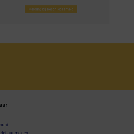
Melding bij beschikbaarheid
aar
count
rief aanmelden