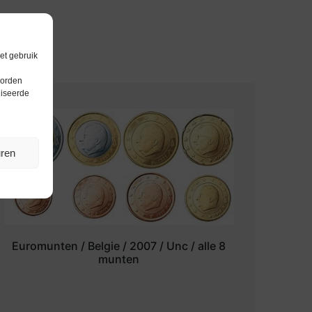
et gebruik
worden
liseerde
uren
Euromunten / Belgie / 2007 / Unc / alle 8
munten