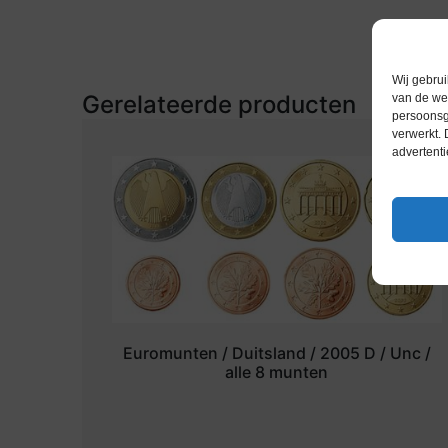
Wij gebrui
Gerelateerde producten
van de web
persoonsg
verwerkt.
advertenti
Euromunten / Duitsland / 2005 D / Unc /
alle 8 munten