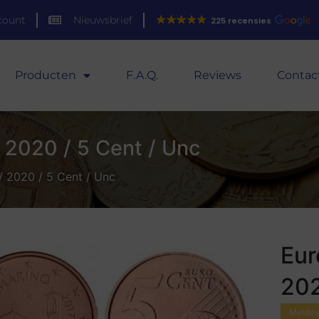
count
Nieuwsbrief
225 recensies
Producten
F.A.Q.
Reviews
Contac
 2020 / 5 Cent / Unc
/ 2020 / 5 Cent / Unc
Eur
202
Melding