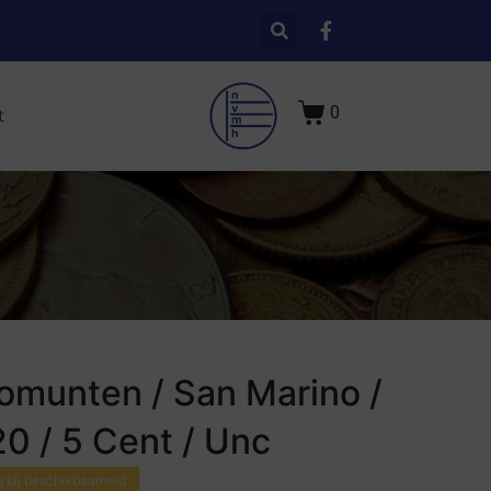
0
t
omunten / San Marino /
0 / 5 Cent / Unc
 bij beschikbaarheid