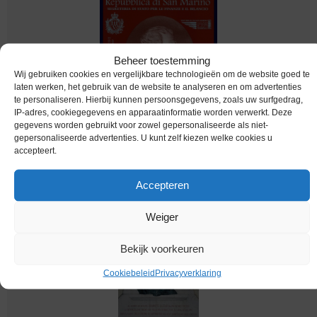
Beheer toestemming
Wij gebruiken cookies en vergelijkbare technologieën om de website goed te
laten werken, het gebruik van de website te analyseren en om advertenties
te personaliseren. Hierbij kunnen persoonsgegevens, zoals uw surfgedrag,
IP-adres, cookiegegevens en apparaatinformatie worden verwerkt. Deze
gegevens worden gebruikt voor zowel gepersonaliseerde als niet-
Euromunten / San Marino / 2004 / 2 Euro /
gepersonaliseerde advertenties. U kunt zelf kiezen welke cookies u
Blister / Borghesi
accepteert.
€
149,95
Accepteren
Weiger
Bekijk voorkeuren
Cookiebeleid
Privacyverklaring