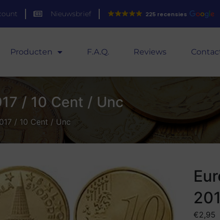
count
Nieuwsbrief
225 recensies
Producten
F.A.Q.
Reviews
Contac
17 / 10 Cent / Unc
017 / 10 Cent / Unc
Eur
201
€
2,95