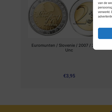
van de web
persoonsg
verwerkt.
advertenti
Euromunten / Slovenie / 2007 / 2 Euro /
Unc
€
3,95