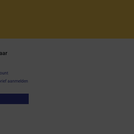
aar
count
rief aanmelden
op herroepen