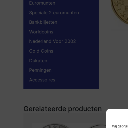
Euromunten
Speciale 2 euromunten
Bankbiljetten
Worldcoins
Nederland Voor 2002
Gold Coins
Dukaten
Penningen
Accessoires
Gerelateerde producten
Wij gebrui