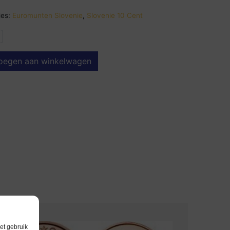
es:
Euromunten Slovenie
,
Slovenie 10 Cent
oegen aan winkelwagen
et gebruik