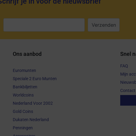
Schrijf je in voor de nieuwsbrief
:
Ons aanbod
Snel n
FAQ
Euromunten
Mijn ac
Speciale 2 Euro Munten
Nieuwsb
Bankbiljetten
Contact
Worldcoins
Aanko
Nederland Voor 2002
Gold Coins
Dukaten Nederland
Penningen
Accessoires