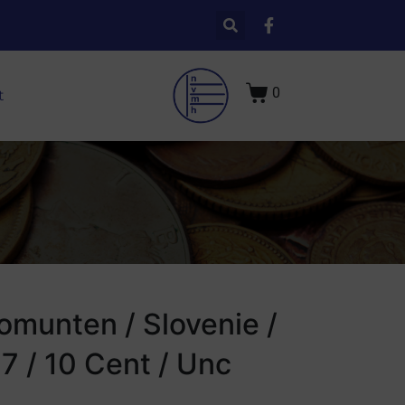
0
t
omunten / Slovenie /
7 / 10 Cent / Unc