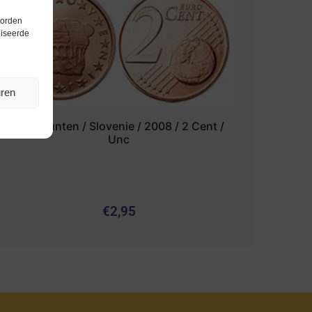
worden
liseerde
uren
Euromunten / Slovenie / 2008 / 2 Cent /
Unc
€
2,95